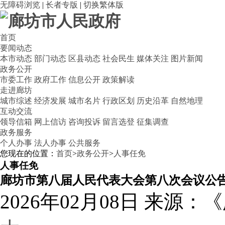
无障碍浏览
|
长者专版
|
切换繁体版
首页
要闻动态
本市动态
部门动态
区县动态
社会民生
媒体关注
图片新闻
政务公开
市委工作
政府工作
信息公开
政策解读
走进廊坊
城市综述
经济发展
城市名片
行政区划
历史沿革
自然地理
互动交流
领导信箱
网上信访
咨询投诉
留言选登
征集调查
政务服务
个人办事
法人办事
公共服务
您现在的位置：
首页
>
政务公开
>
人事任免
人事任免
廊坊市第八届人民代表大会第八次会议公告
2026年02月08日
来源：《