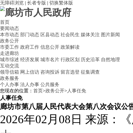
无障碍浏览
|
长者专版
|
切换繁体版
首页
要闻动态
本市动态
部门动态
区县动态
社会民生
媒体关注
图片新闻
政务公开
市委工作
政府工作
信息公开
政策解读
走进廊坊
城市综述
经济发展
城市名片
行政区划
历史沿革
自然地理
互动交流
领导信箱
网上信访
咨询投诉
留言选登
征集调查
政务服务
个人办事
法人办事
公共服务
您现在的位置：
首页
>
政务公开
>
人事任免
人事任免
廊坊市第八届人民代表大会第八次会议公告
2026年02月08日
来源：《