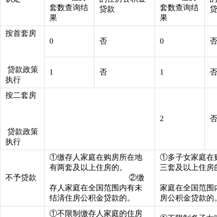
套数查询结
套数查询结
贷款
果
果
按首套房
0
否
0
贷款政策
1
否
1
执行
按二套房
2
贷款政策
执行
①缴存人家庭在购房所在地
①多子女家庭在
有两套及以上住房的。
三套及以上
不予贷款
②缴
②多
存人家庭在全国范围内有未
家庭在全国范围
结清住房公积金贷款的。
房公积金贷款的
①不限制缴存人家庭的住房