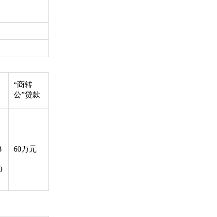
“商转
公”贷款
B
60万元
0