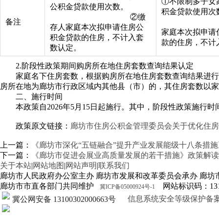
①不限制多子女
公积金贷款使用次数。
积金贷款使
②缴
备注
②多
存人家庭本次拟申请住房公
家庭本次拟申请
积金贷款的住房，不计入套
款的住房，不计
数认定。
2.阶段性政策期间购房所在地住房套数查询结果认定
家庭名下住房套数，根据购房所在地住房套数查询结果进行
房所在地为廊坊市行政区域内其他县（市）的，其住房套数以家
二、施行时间
本政策自2026年5月15日起施行。其中，阶段性政策施行时间
政策原文链接：
廊坊市住房公积金管理委员会关于优化住房
上一篇：
《廊坊市深化“五链融合”提升产业发展能级十八条措
下一篇：
《廊坊市促进会展业高质量发展的若干措施》政策解读
关于本站
|
网站地图
|
网站声明
|
联系我们
廊坊市人民政府办公室主办 廊坊市发展和改革委员会承办 廊坊
廊坊市市直各部门共同维护
网站标识码：1310
冀ICP备05000924号-1
信息系统安全等级保护备案证明13
冀公网安备 13100302000663号