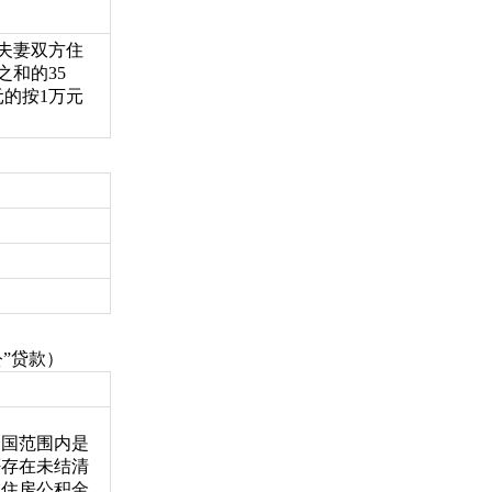
夫妻双方住
之和的35
元的按1万元
”贷款）
全国范围内是
否存在未结清
的住房公积金