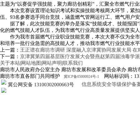
主题为“以赛促学强技能，聚力廊坊创精彩”，汇聚全市燃气行
本次竞赛设置理论知识考试和实操技能考核两大环节，紧扣
伍、93名参赛选手同台竞技，涵盖燃气管网运行工、燃气用户
据了解，此次技能竞赛的举办是落实“技能成才、技能报国
化的燃气技能人才队伍，为我市燃气行业高质量发展提供坚实人
作为我市首届燃气行业职业技能竞赛，本次大赛不仅为全市
和培养一批行业急需的高技能人才，推动我市燃气行业技能水平
上一篇：
王正谱在廊坊市调研 深度融入京津冀协同发展大局 在
下一篇：
京津冀第四届基层医疗发展大会暨燕赵第四届浊毒学派
关于本站
|
网站地图
|
网站声明
|
联系我们
廊坊市人民政府办公室主办 廊坊市发展和改革委员会承办 廊坊
廊坊市市直各部门共同维护
网站标识码：1310
冀ICP备05000924号-1
信息系统安全等级保护备案证明13
冀公网安备 13100302000663号