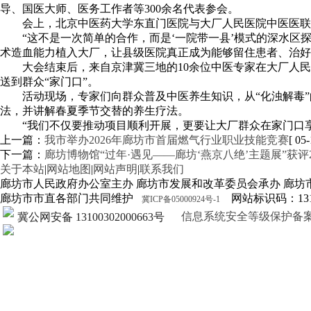
导、国医大师、医务工作者等300余名代表参会。
会上，北京中医药大学东直门医院与大厂人民医院中医医联
“这不是一次简单的合作，而是‘一院带一县’模式的深水
术造血能力植入大厂，让县级医院真正成为能够留住患者、治好
大会结束后，来自京津冀三地的10余位中医专家在大厂人
送到群众“家门口”。
活动现场，专家们向群众普及中医养生知识，从“化浊解毒
法，并讲解春夏季节交替的养生疗法。
“我们不仅要推动项目顺利开展，更要让大厂群众在家门口
上一篇：
我市举办2026年廊坊市首届燃气行业职业技能竞赛
[ 05-
下一篇：
廊坊博物馆“过年·遇见——廊坊‘燕京八绝’主题展”获评2
关于本站
|
网站地图
|
网站声明
|
联系我们
廊坊市人民政府办公室主办 廊坊市发展和改革委员会承办 廊坊
廊坊市市直各部门共同维护
网站标识码：1310
冀ICP备05000924号-1
信息系统安全等级保护备案证明13
冀公网安备 13100302000663号