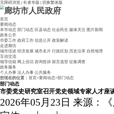
无障碍浏览
|
长者专版
|
切换繁体版
首页
要闻动态
本市动态
部门动态
区县动态
社会民生
媒体关注
图片新闻
政务公开
市委工作
政府工作
信息公开
政策解读
走进廊坊
城市综述
经济发展
城市名片
行政区划
历史沿革
自然地理
互动交流
领导信箱
网上信访
咨询投诉
留言选登
征集调查
政务服务
个人办事
法人办事
公共服务
您现在的位置：
首页
>
要闻动态
>
部门动态
部门动态
市委党史研究室召开党史领域专家人才座
2026年05月23日
来源：《