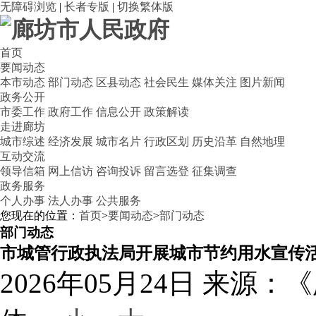
无障碍浏览
|
长者专版
|
切换繁体版
首页
要闻动态
本市动态
部门动态
区县动态
社会民生
媒体关注
图片新闻
政务公开
市委工作
政府工作
信息公开
政策解读
走进廊坊
城市综述
经济发展
城市名片
行政区划
历史沿革
自然地理
互动交流
领导信箱
网上信访
咨询投诉
留言选登
征集调查
政务服务
个人办事
法人办事
公共服务
您现在的位置：
首页
>
要闻动态
>
部门动态
部门动态
市城管行政执法局开展城市节约用水宣传
2026年05月24日
来源：《