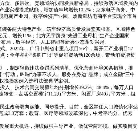
方位、多层次、宽领域的协同发展新格局，持续激活区域发展内
业实现提质赋能，增加值年均增长10.2%；京东电子商务、中
家；跨境电商产业园、数字经济产业园、焕新廊坊电商平台实现全市首
管道装备两大特色产业，筑牢经济高质量发展坚实根基。区域特色
元，增长11%；北方天宇跻身“先进工业母机”生产企业国家
子布局，数字经济、人工智能等新兴业态蓬勃兴起。
2025年，广阳申列省市重点项目56个，新开工产业项目57
；全年举办“嗨购广阳”等促消费活动120余场，带动消费增长
》，制定轻微违法免罚系列清单、优化营商环境90条措施，推
十百千”行动，叫响“办事不求人、服务在身边”品牌；成立金融“三中
企维权挽损案例入选司法部典型案例。
、技术合同交易额年均分别增长39.2%、48.4%，每万人口
转变；盘活空置楼宇11.2万平方米、闲置厂房40万平方米，组
民生改善双向赋能、同步提升。目前，全区常住人口城镇化率达
整治完成3.3万套；教育、医疗等领域改革深化，中考平均分、优秀
济发展重大机遇，持续做强主导产业、做优营商环境、做实项目支