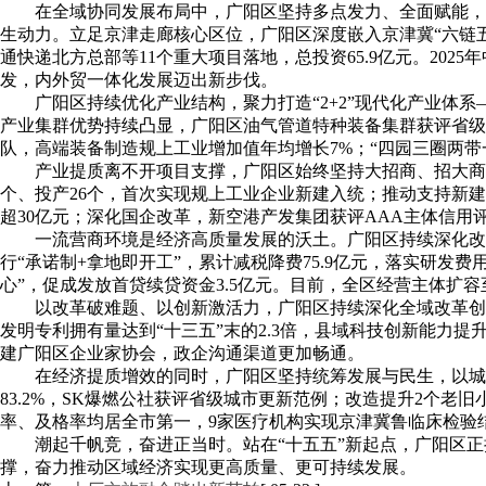
在全域协同发展布局中，广阳区坚持多点发力、全面赋能，
生动力。立足京津走廊核心区位，广阳区深度嵌入京津冀“六链五
通快递北方总部等11个重大项目落地，总投资65.9亿元。20
发，内外贸一体化发展迈出新步伐。
广阳区持续优化产业结构，聚力打造“2+2”现代化产业
产业集群优势持续凸显，广阳区油气管道特种装备集群获评省级特
队，高端装备制造规上工业增加值年均增长7%；“四园三圈两
产业提质离不开项目支撑，广阳区始终坚持大招商、招大商，
个、投产26个，首次实现规上工业企业新建入统；推动支持新建
超30亿元；深化国企改革，新空港产发集团获评AAA主体信用评
一流营商环境是经济高质量发展的沃土。广阳区持续深化改
行“承诺制+拿地即开工”，累计减税降费75.9亿元，落实研发费用
心”，促成发放首贷续贷资金3.5亿元。目前，全区经营主体扩容
以改革破难题、以创新激活力，广阳区持续深化全域改革创新
发明专利拥有量达到“十三五”末的2.3倍，县域科技创新能力提
建广阳区企业家协会，政企沟通渠道更加畅通。
在经济提质增效的同时，广阳区坚持统筹发展与民生，以城
83.2%，SK爆燃公社获评省级城市更新范例；改造提升2个老旧
率、及格率均居全市第一，9家医疗机构实现京津冀鲁临床检验结
潮起千帆竞，奋进正当时。站在“十五五”新起点，广阳区
撑，奋力推动区域经济实现更高质量、更可持续发展。