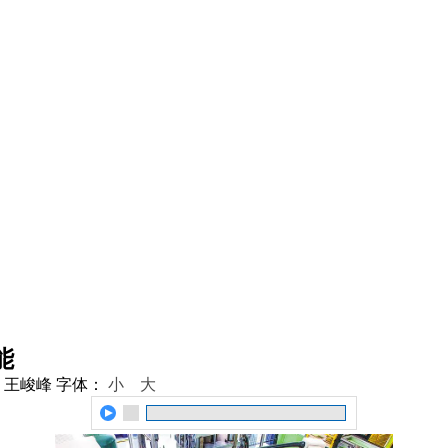
能
 王峻峰
字体：
小
大