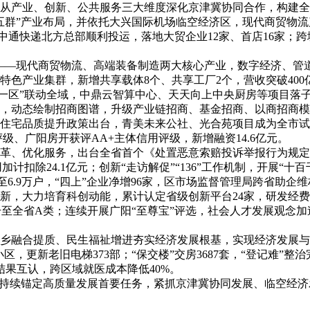
从产业、创新、公共服务三大维度深化京津冀协同合作，构建全
群”产业布局，并依托大兴国际机场临空经济区，现代商贸物流产
25年中通快递北方总部顺利投运，落地大贸企业12家、首店16
体系——现代商贸物流、高端装备制造两大核心产业，数字经济、
色产业集群，新增共享载体8个、共享工厂2个，营收突破400亿
带一区”联动全域，中鼎云智算中心、天天向上中央厨房等项目落
动态绘制招商图谱，升级产业链招商、基金招商、以商招商模式。
住宅品质提升政策出台，青美未来公社、光合苑项目成为全市试点
级、广阳房开获评AA+主体信用评级，新增融资14.6亿元。
革、优化服务，出台全省首个《处置恶意索赔投诉举报行为规定
加计扣除24.1亿元；创新“走访解促”“136”工作机制，开展“
至6.9万户，“四上”企业净增96家，区市场监督管理局跨省助
，大力培育科创动能，累计认定省级创新平台24家，研发经费投入
升至全省A类；连续开展广阳“至尊宝”评选，社会人才发展观念加速
乡融合提质、民生福祉增进夯实经济发展根基，实现经济发展与
小区，更新老旧电梯373部；“保交楼”交房3687套，“登记难”
果互认，跨区域就医成本降低40%。
正持续锚定高质量发展首要任务，紧抓京津冀协同发展、临空经