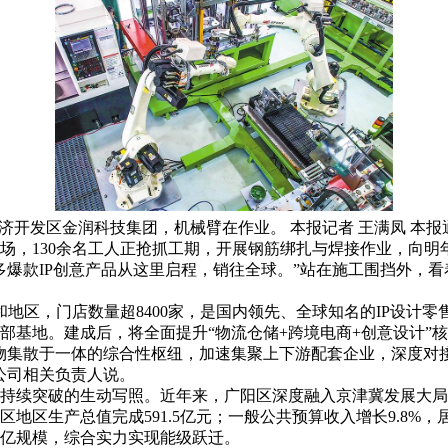
济开发区金润科技集团，机械臂在作业。 本报记者 王满凤 本报通
场，130余名工人正抢抓工期，开展钢筋绑扎与焊接作业，向明
多爆款IP创意产品从这里启程，销往全球。”站在施工围挡外，
家和地区，门店数量超8400家，是国内领先、全球知名的IP设计
部基地。建成后，将全面提升“物流仓储+跨境电商+创意设计”
物集散于一体的综合性枢纽，加速集聚上下游配套企业，深度对接
公司相关负责人说。
持续突破的生动写照。近年来，广阳区深度融入京津冀发展大局
区地区生产总值完成591.5亿元；一般公共预算收入增长9.8%
百亿规模，综合实力实现能级跃迁。