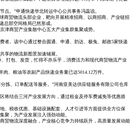
物流节点。”申通快递华北转运中心公共事务冯蕊说。
全球商贸物流头部企业，靶向开展精准招商、以商招商、产业链招
快递总部空间格局已然形成。
京津商贸产业集散中心五大产业集群集聚成势。
费者。该中心通过整合圆通、申通、韵达、极兔、邮政5家快递
共享的物流新图景加速铺展。
单、打包、发货，忙得不亦乐乎，消费活力和现代商贸物流产业
肉、粮油等农副产品快递业务量已达5014.12万件。
存分拣、订单配送等服务。”河南亚美达供应链服务有限公司仓库
园区将结合三河产业发展方向，通过租金及停车费减免等优惠措
地、税收优惠、基础设施配套、人才引进等方面提供全方位保
效集聚，为产业发展注入强劲动能。
商贸物流深度融合，产业核心竞争力持续跃升，高质量发展动能