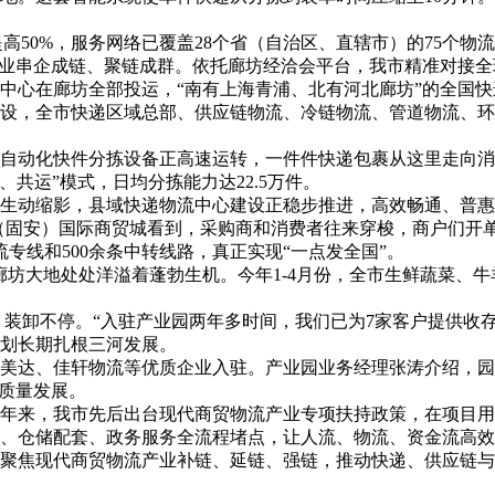
提高50%，服务网络已覆盖28个省（自治区、直辖市）的75个
产业串企成链、聚链成群。依托廊坊经洽会平台，我市精准对接
中心在廊坊全部投运，“南有上海青浦、北有河北廊坊”的全国
设，全市快递区域总部、供应链物流、冷链物流、管道物流、环
自动化快件分拣设备正高速运转，一件件快递包裹从这里走向消
、共运”模式，日均分拣能力达22.5万件。
生动缩影，县域快递物流中心建设正稳步推进，高效畅通、普惠
（固安）国际商贸城看到，采购商和消费者往来穿梭，商户们开
专线和500余条中转线路，真正实现“一点发全国”。
坊大地处处洋溢着蓬勃生机。今年1-4月份，全市生鲜蔬菜、牛羊
、装卸不停。“入驻产业园两年多时间，我们已为7家客户提供收
划长期扎根三河发展。
亚美达、佳轩物流等优质企业入驻。产业园业务经理张涛介绍，
高质量发展。
年来，我市先后出台现代商贸物流产业专项扶持政策，在项目用
网、仓储配套、政务服务全流程堵点，让人流、物流、资金流高
聚焦现代商贸物流产业补链、延链、强链，推动快递、供应链与