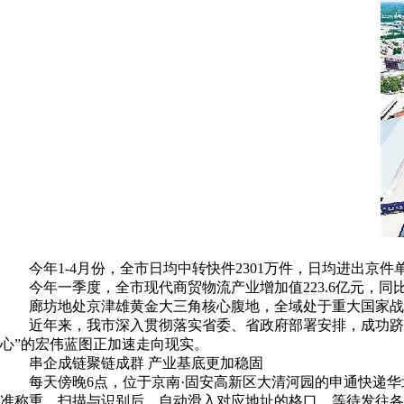
今年1-4月份，全市日均中转快件2301万件，日均进出京件单
今年一季度，全市现代商贸物流产业增加值223.6亿元，同比增
廊坊地处京津雄黄金大三角核心腹地，全域处于重大国家战
近年来，我市深入贯彻落实省委、省政府部署安排，成功跻
心”的宏伟蓝图正加速走向现实。
串企成链聚链成群 产业基底更加稳固
每天傍晚6点，位于京南·固安高新区大清河园的申通快递
准称重、扫描与识别后，自动滑入对应地址的格口，等待发往各