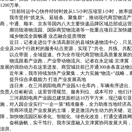
1200万单。
“目前转运中心快件经转时效从1.5小时压缩至1小时，效率
我市坚持“抓龙头、延链条、聚集群”，推动现代商贸物流
商，中通、顺丰、京东等国内八大主要快递品牌区域总部或运营
廊坊陆港物流园、国际商贸物流港等一批重点项目正加快建
城乡物流全面畅通 业态融合提质增效
近日，记者走进位于永清高新区的县域快递物流中心，只见
企业及260个行政村的服务站点资源，实现了“共仓、共拣、共配
以点带面，全域提速。作为全市现代商贸物流高质量发展的
物流跟着产业跑，产业带动物流兴。记者在永定城·京津冀
发展的强劲动力在这里迸发。商贸城目前已开通300余条直达物流
近年来，我市持续加快产业聚集，大力实施“物流+”战略，廊
提升综合承载能力 打造产业发展高地
连日来，在三河易阳电商产业园A1仓库内，车辆有序进出
负责人任彬彬说，这里管理规范、服务到位、成本可控，他们计
三河易阳电商产业园总建筑面积达10万平方米，现已吸引
施，对入园企业实行“一企一策”精准服务，全力助推当地经济
营商环境是产业发展的土壤，更是激活内生动力的关键。近
障，加快物流园区标准化、智能化、绿色化改造，打通交通路
奋楫扬帆，实干笃行。我市深度融入京津冀协同发展大局，
澎湃。