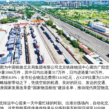
图为中国铁路北京局集团有限公司北京铁路物流中心廊坊广阳货
量1066万件，其中日均出港量317万件，日均进港量749万件。
长8.6%；全市社会物流总费用114.9亿元，占GDP比重为13.0
略辐射带动之下，凭借空前的机遇、良好的区位、发达的交通、
身国家发展改革委“国家物流枢纽”建设名单，推动现代商贸物流
华北转运中心迎来一天中最忙碌的时刻。出港分拣场内，自动化交叉
地。这套智能系统使单件快递从分拣到装车时间压缩至10分钟。