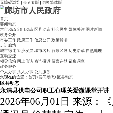
无障碍浏览
|
长者专版
|
切换繁体版
首页
要闻动态
本市动态
部门动态
区县动态
社会民生
媒体关注
图片新闻
政务公开
市委工作
政府工作
信息公开
政策解读
走进廊坊
城市综述
经济发展
城市名片
行政区划
历史沿革
自然地理
互动交流
领导信箱
网上信访
咨询投诉
留言选登
征集调查
政务服务
个人办事
法人办事
公共服务
您现在的位置：
首页
>
要闻动态
>
区县动态
区县动态
永清县供电公司职工心理关爱微课堂开讲
2026年06月01日
来源：《