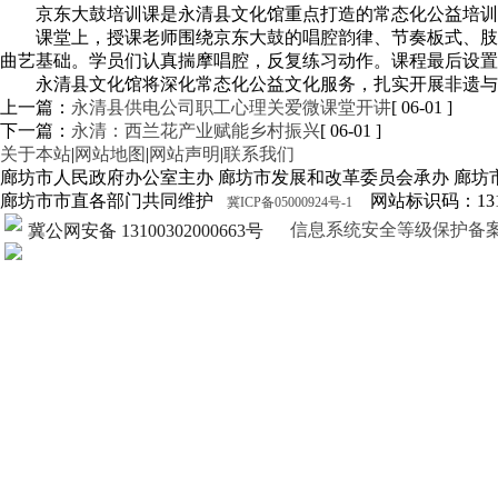
京东大鼓培训课是永清县文化馆重点打造的常态化公益培训
课堂上，授课老师围绕京东大鼓的唱腔韵律、节奏板式、肢
曲艺基础。学员们认真揣摩唱腔，反复练习动作。课程最后设置
永清县文化馆将深化常态化公益文化服务，扎实开展非遗与
上一篇：
永清县供电公司职工心理关爱微课堂开讲
[ 06-01 ]
下一篇：
永清：西兰花产业赋能乡村振兴
[ 06-01 ]
关于本站
|
网站地图
|
网站声明
|
联系我们
廊坊市人民政府办公室主办 廊坊市发展和改革委员会承办 廊坊
廊坊市市直各部门共同维护
网站标识码：1310
冀ICP备05000924号-1
信息系统安全等级保护备案证明13
冀公网安备 13100302000663号