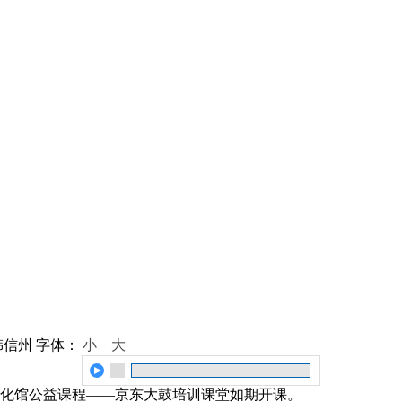
韩信州
字体：
小
大
化馆公益课程——京东大鼓培训课堂如期开课。