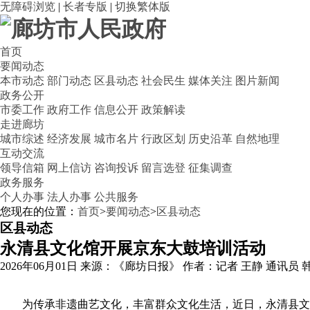
无障碍浏览
|
长者专版
|
切换繁体版
首页
要闻动态
本市动态
部门动态
区县动态
社会民生
媒体关注
图片新闻
政务公开
市委工作
政府工作
信息公开
政策解读
走进廊坊
城市综述
经济发展
城市名片
行政区划
历史沿革
自然地理
互动交流
领导信箱
网上信访
咨询投诉
留言选登
征集调查
政务服务
个人办事
法人办事
公共服务
您现在的位置：
首页
>
要闻动态
>
区县动态
区县动态
永清县文化馆开展京东大鼓培训活动
2026年06月01日
来源：《廊坊日报》
作者：记者 王静 通讯员 
为传承非遗曲艺文化，丰富群众文化生活，近日，永清县文