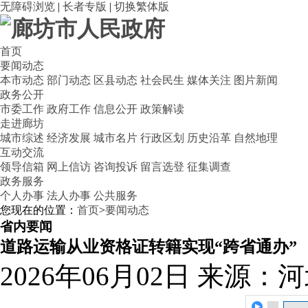
无障碍浏览
|
长者专版
|
切换繁体版
首页
要闻动态
本市动态
部门动态
区县动态
社会民生
媒体关注
图片新闻
政务公开
市委工作
政府工作
信息公开
政策解读
走进廊坊
城市综述
经济发展
城市名片
行政区划
历史沿革
自然地理
互动交流
领导信箱
网上信访
咨询投诉
留言选登
征集调查
政务服务
个人办事
法人办事
公共服务
您现在的位置：
首页
>
要闻动态
省内要闻
道路运输从业资格证转籍实现“跨省通办”
2026年06月02日
来源：河