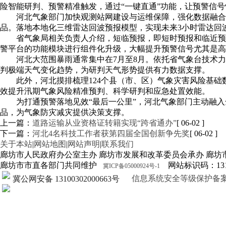
险智能研判、预警精准触发，通过“一键直通”功能，让预警信
河北气象部门加快观测站网建设与运维保障，强化数据融合
品。落地本地化三维雷达回波预报模型，实现未来3小时雷达回
省气象局相关负责人介绍，短临预报，即短时预报和临近预
警平台的功能模块进行组件化升级，大幅提升预警信号尤其是高
河北大范围暴雨通常集中在7月至8月。依托省气象台技术
判极端天气变化趋势，为研判天气形势提供有力数据支撑。
此外，河北摸排梳理124个县（市、区）气象灾害风险基础
效提升汛期气象风险精准预判、科学研判和应急处置效能。
为打通预警落地见效“最后一公里”，河北气象部门主动融
品，为气象防灾减灾提供决策支撑。
上一篇：
道路运输从业资格证转籍实现“跨省通办”
[ 06-02 ]
下一篇：
河北4名科技工作者获第四届全国创新争先奖
[ 06-02 ]
关于本站
|
网站地图
|
网站声明
|
联系我们
廊坊市人民政府办公室主办 廊坊市发展和改革委员会承办 廊坊
廊坊市市直各部门共同维护
网站标识码：1310
冀ICP备05000924号-1
信息系统安全等级保护备案证明13
冀公网安备 13100302000663号