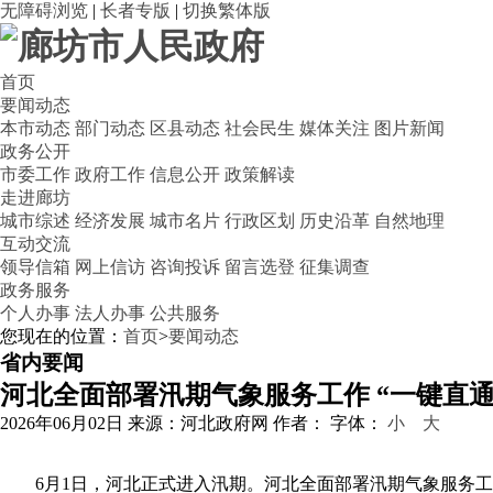
无障碍浏览
|
长者专版
|
切换繁体版
首页
要闻动态
本市动态
部门动态
区县动态
社会民生
媒体关注
图片新闻
政务公开
市委工作
政府工作
信息公开
政策解读
走进廊坊
城市综述
经济发展
城市名片
行政区划
历史沿革
自然地理
互动交流
领导信箱
网上信访
咨询投诉
留言选登
征集调查
政务服务
个人办事
法人办事
公共服务
您现在的位置：
首页
>
要闻动态
省内要闻
河北全面部署汛期气象服务工作 “一键直
2026年06月02日
来源：河北政府网
作者：
字体：
小
大
6月1日，河北正式进入汛期。河北全面部署汛期气象服务