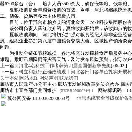
器6700多台（套），培训人员3500余人，确保仓等粮、钱等粮
夏粮收购是全年粮食收购的首战。今年，河北将继续统筹抓
工、储备、贸易等多元主体积极入市。
目前，位于邢台市柏乡县的河北金天丰农业科技集团股份有
该公司负责人薛红欣介绍，夏粮收购开始后，该收购点的收
夏粮收购期间，河北将切实加强对粮食经纪人等非企业经营
源，组织企业参加第八届中国粮食交易大会、区域性产销洽谈会
问题。
为推动全链条节粮减损，各地将充分发挥粮食产后服务中心
难题。紧盯汛期降雨等灾害天气，及时发布风险预警，指导农户
上一篇：
河北4名科技工作者获第四届全国创新争先奖
[ 06-02 ]
下一篇：
树立和践行正确政绩观丨河北各部门各单位扎实开展树
关于本站
|
网站地图
|
网站声明
|
联系我们
廊坊市人民政府办公室主办 廊坊市发展和改革委员会承办 廊坊
廊坊市市直各部门共同维护
网站标识码：1310
冀ICP备05000924号-1
信息系统安全等级保护备案证明13
冀公网安备 13100302000663号