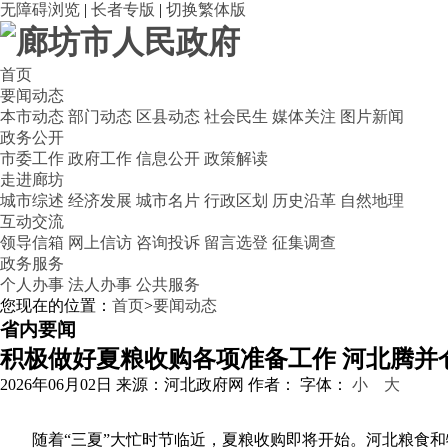
无障碍浏览
|
长者专版
|
切换繁体版
首页
要闻动态
本市动态
部门动态
区县动态
社会民生
媒体关注
图片新闻
政务公开
市委工作
政府工作
信息公开
政策解读
走进廊坊
城市综述
经济发展
城市名片
行政区划
历史沿革
自然地理
互动交流
领导信箱
网上信访
咨询投诉
留言选登
征集调查
政务服务
个人办事
法人办事
公共服务
您现在的位置：
首页
>
要闻动态
省内要闻
积极做好夏粮收购各项准备工作 河北腾并仓
2026年06月02日
来源：河北政府网
作者：
字体：
小
大
随着“三夏”大忙时节临近，夏粮收购即将开始。河北粮食和