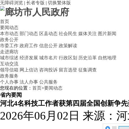
无障碍浏览
|
长者专版
|
切换繁体版
首页
要闻动态
本市动态
部门动态
区县动态
社会民生
媒体关注
图片新闻
政务公开
市委工作
政府工作
信息公开
政策解读
走进廊坊
城市综述
经济发展
城市名片
行政区划
历史沿革
自然地理
互动交流
领导信箱
网上信访
咨询投诉
留言选登
征集调查
政务服务
个人办事
法人办事
公共服务
您现在的位置：
首页
>
要闻动态
省内要闻
河北4名科技工作者获第四届全国创新争先
2026年06月02日
来源：河