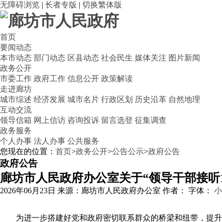
无障碍浏览
|
长者专版
|
切换繁体版
首页
要闻动态
本市动态
部门动态
区县动态
社会民生
媒体关注
图片新闻
政务公开
市委工作
政府工作
信息公开
政策解读
走进廊坊
城市综述
经济发展
城市名片
行政区划
历史沿革
自然地理
互动交流
领导信箱
网上信访
咨询投诉
留言选登
征集调查
政务服务
个人办事
法人办事
公共服务
您现在的位置：
首页
>
政务公开
>
公告公示
>
政府公告
政府公告
廊坊市人民政府办公室关于
“
领导干部接听1
2026年06月23日
来源：廊坊市人民政府办公室
作者：
字体：
小
为进一步搭建好党和政府密切联系群众的桥梁和纽带，提升123