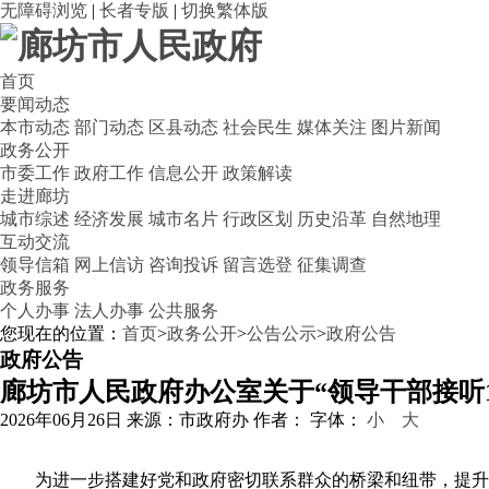
无障碍浏览
|
长者专版
|
切换繁体版
首页
要闻动态
本市动态
部门动态
区县动态
社会民生
媒体关注
图片新闻
政务公开
市委工作
政府工作
信息公开
政策解读
走进廊坊
城市综述
经济发展
城市名片
行政区划
历史沿革
自然地理
互动交流
领导信箱
网上信访
咨询投诉
留言选登
征集调查
政务服务
个人办事
法人办事
公共服务
您现在的位置：
首页
>
政务公开
>
公告公示
>
政府公告
政府公告
廊坊市人民政府办公室关于
“
领导干部接听1
2026年06月26日
来源：市政府办
作者：
字体：
小
大
为进一步搭建好党和政府密切联系群众的桥梁和纽带，提升12