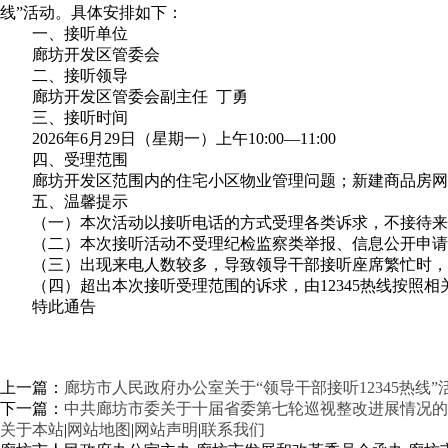
线
”
活动。具体安排如下：
一、接听单位
廊坊开发区管委会
二、接听领导
廊坊开发区管委会副主任 丁勇
三、接听时间
2026年6月29日（星期一）上午10:00—11:00
四、受理范围
廊坊开发区范围内的住宅小区物业管理问题；新建商品房网
五、温馨提示
（一）本次活动以接听电话的方式受理各类诉求，不接待来
（二）本次接听活动不受理纪检监察类举报、信息公开申请
（三）出现来电人数较多，导致领导干部接听座席繁忙时，由
（四）超出本次接听受理范围的诉求，由12345热线按照
特此通告
上一篇：
廊坊市人民政府办公室关于“领导干部接听12345热线”
下一篇：
中共廊坊市委关于十届省委第七轮巡视整改进展情况的
关于本站
|
网站地图
|
网站声明
|
联系我们