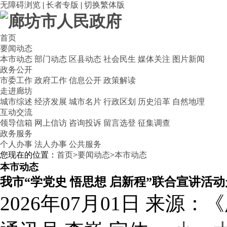
无障碍浏览
|
长者专版
|
切换繁体版
首页
要闻动态
本市动态
部门动态
区县动态
社会民生
媒体关注
图片新闻
政务公开
市委工作
政府工作
信息公开
政策解读
走进廊坊
城市综述
经济发展
城市名片
行政区划
历史沿革
自然地理
互动交流
领导信箱
网上信访
咨询投诉
留言选登
征集调查
政务服务
个人办事
法人办事
公共服务
您现在的位置：
首页
>
要闻动态
>
本市动态
本市动态
我市
“
学党史 悟思想 启新程
”
联合宣讲活动
2026年07月01日
来源：《