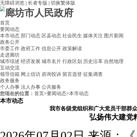
无障碍浏览
|
长者专版
|
切换繁体版
首页
要闻动态
本市动态
部门动态
区县动态
社会民生
媒体关注
图片新闻
政务公开
市委工作
政府工作
信息公开
政策解读
走进廊坊
城市综述
经济发展
城市名片
行政区划
历史沿革
自然地理
互动交流
领导信箱
网上信访
咨询投诉
留言选登
征集调查
政务服务
个人办事
法人办事
公共服务
您现在的位置：
首页
>
要闻动态
>
本市动态
本市动态
我市各级党组织和广大党员干部群众
弘扬伟大建党
2026年07月02日
来源：《