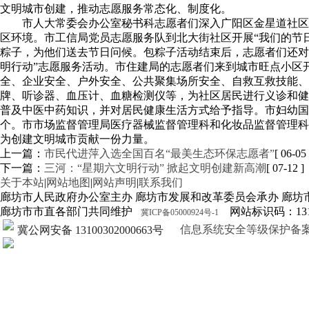
文明城市创建，推动志愿服务常态化、制度化。
市人大常委会办公室秘书科志愿者们深入广阳区金星道社区
区环境。市工信局党员志愿服务队到北大街社区开展“我们的节
粽子，为他们送去节日问候。包粽子活动结束后，志愿者们还对
明行动”志愿服务活动。市住建局的志愿者们来到城市旺点小区
全、企业安全、户外安全、公共聚集场所安全、自救互救技能、
牌、听诊器、血压计、血糖检测仪等，为社区居民进行义诊和健
普及中医中药知识，并对居民健康生活方式给予指导。市妇幼国医
个。市市场监督管理局医疗器械监督管理科和化妆品监督管理科
为创建文明城市贡献一份力量。
上一篇：
市民代进萍入选全国百名“最美生态环保志愿者”
[ 06-05 
下一篇：
三河：“星期六文明行动” 掀起文明创建新高潮
[ 07-12 ]
关于本站
|
网站地图
|
网站声明
|
联系我们
廊坊市人民政府办公室主办 廊坊市发展和改革委员会承办 廊坊
廊坊市市直各部门共同维护
网站标识码：1310
冀ICP备05000924号-1
信息系统安全等级保护备案证明13
冀公网安备 13100302000663号