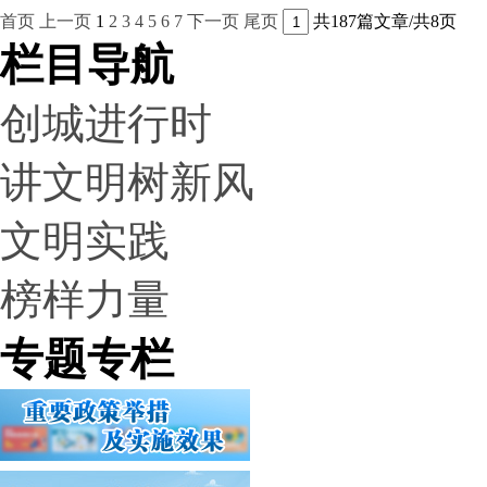
首页
上一页
1
2
3
4
5
6
7
下一页
尾页
共187篇文章/共8页
栏目导航
创城进行时
讲文明树新风
文明实践
榜样力量
专题专栏