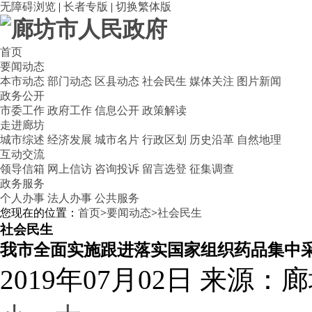
无障碍浏览
|
长者专版
|
切换繁体版
首页
要闻动态
本市动态
部门动态
区县动态
社会民生
媒体关注
图片新闻
政务公开
市委工作
政府工作
信息公开
政策解读
走进廊坊
城市综述
经济发展
城市名片
行政区划
历史沿革
自然地理
互动交流
领导信箱
网上信访
咨询投诉
留言选登
征集调查
政务服务
个人办事
法人办事
公共服务
您现在的位置：
首页
>
要闻动态
>
社会民生
社会民生
我市全面实施跟进落实国家组织药品集中
2019年07月02日
来源：廊