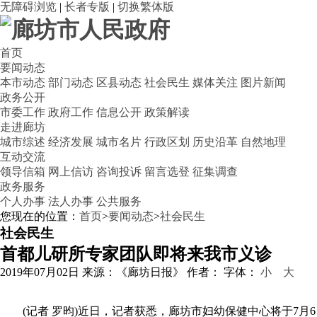
无障碍浏览
|
长者专版
|
切换繁体版
首页
要闻动态
本市动态
部门动态
区县动态
社会民生
媒体关注
图片新闻
政务公开
市委工作
政府工作
信息公开
政策解读
走进廊坊
城市综述
经济发展
城市名片
行政区划
历史沿革
自然地理
互动交流
领导信箱
网上信访
咨询投诉
留言选登
征集调查
政务服务
个人办事
法人办事
公共服务
您现在的位置：
首页
>
要闻动态
>
社会民生
社会民生
首都儿研所专家团队即将来我市义诊
2019年07月02日
来源：《廊坊日报》
作者：
字体：
小
大
(记者 罗昀)近日，记者获悉，廊坊市妇幼保健中心将于7