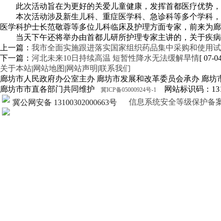
此次活动旨在为更好的关爱儿童健康，发挥首都医疗优势，
本次活动涉及新生儿科、重症医学科、急诊科等多个学科，
医学科护士长范敬蓉等多位儿科临床及护理方面专家，前来为廊
当天下午还将举办由首都儿研所护理专家主讲的，关于疾
上一篇：
我市全面实施跟进落实国家组织药品集中采购和使用试
下一篇：
河北未来10日持续高温 短暂性降水无法缓解旱情
[ 07-04
关于本站
|
网站地图
|
网站声明
|
联系我们
廊坊市人民政府办公室主办 廊坊市发展和改革委员会承办 廊坊
廊坊市市直各部门共同维护
网站标识码：1310
冀ICP备05000924号-1
信息系统安全等级保护备案证明13
冀公网安备 13100302000663号