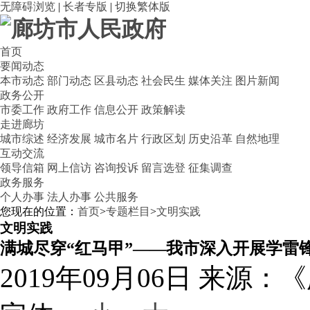
无障碍浏览
|
长者专版
|
切换繁体版
首页
要闻动态
本市动态
部门动态
区县动态
社会民生
媒体关注
图片新闻
政务公开
市委工作
政府工作
信息公开
政策解读
走进廊坊
城市综述
经济发展
城市名片
行政区划
历史沿革
自然地理
互动交流
领导信箱
网上信访
咨询投诉
留言选登
征集调查
政务服务
个人办事
法人办事
公共服务
您现在的位置：
首页
>
专题栏目
>
文明实践
文明实践
满城尽穿“红马甲”——我市深入开展学雷
2019年09月06日
来源：《