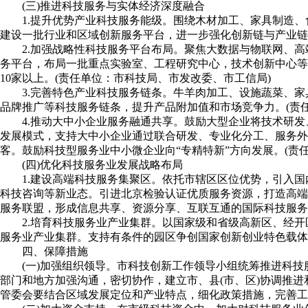
(三)推进科技服务与实体经济深度融合
1.提升优势产业科技服务能级。围绕木材加工、家具制造
建设一批行业和区域创新服务平台，进一步强化创新链与产业链
2.加强战略性科技服务平台布局。聚焦大数据与物联网、
务平台，布局一批重点实验室、工程研究中心，技术创新中心等
10家以上。(责任单位：市科技局、市发改委、市工信局)
3.完善特色产业科技服务链条。牛羊肉加工、设施蔬菜、
品牌推广等科技服务链条，提升产品附加值和市场竞争力。(责
4.推动大中小企业服务融通共享。鼓励大型企业将技术研
发展模式，支持大中小企业通过联合研发、专业化分工、服务外
客。鼓励科技型服务业中小微企业向“专精特新”方向发展。(责
(四)优化科技服务业发展战略布局
1.建设高端科技服务集聚区。依托市辖区区位优势，引入
科技咨询等新业态。引进北京检验认证优质服务资源，打造高端
服务联盟，形成信息共享、资源分享、互联互通的国际科技服务
2.培育科技服务业产业集群。以国家级和省级高新区、经
服务业产业集群。支持有条件的园区争创国家创新创业特色载体。
四、保障措施
(一)加强组织领导。市科技创新工作领导小组统筹推进科
部门和地方加强沟通，密切协作，建立市、县(市、区)协调推
管委会要结合区域发展定位和产业特点，细化政策措施，完善工