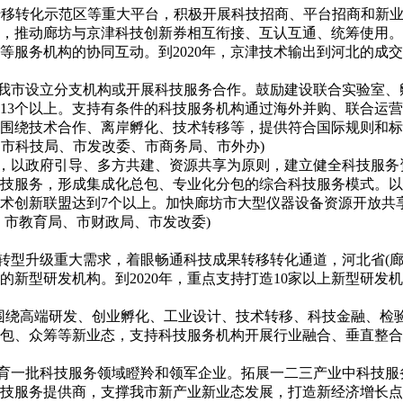
果转移转化示范区等重大平台，积极开展科技招商、平台招商和新
作，推动廊坊与京津科技创新券相互衔接、互认互通、统筹使用
服务机构的协同互动。到2020年，京津技术输出到河北的成交
在我市设立分支机构或开展科技服务合作。鼓励建设联合实验室
到13个以上。支持有条件的科技服务机构通过海外并购、联合运
围绕技术合作、离岸孵化、技术转移等，提供符合国际规则和标
：市科技局、市发改委、市商务局、市外办)
计，以政府引导、多方共建、资源共享为原则，建立健全科技服
技服务，形成集成化总包、专业化分包的综合科技服务模式。以
业技术创新联盟达到7个以上。加快廊坊市大型仪器设备资源开放
、市教育局、市财政局、市发改委)
业转型升级重大需求，着眼畅通科技成果转移转化通道，河北省(
新型研发机构。到2020年，重点支持打造10家以上新型研发
园区围绕高端研发、创业孵化、工业设计、技术转移、科技金融、
包、众筹等新业态，支持科技服务机构开展行业融合、垂直整合
培育一批科技服务领域瞪羚和领军企业。拓展一二三产业中科技
技服务提供商，支撑我市新产业新业态发展，打造新经济增长点。