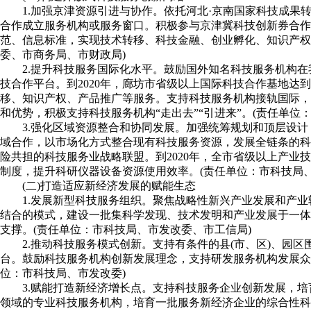
1.加强京津资源引进与协作。依托河北·京南国家科技成
合作成立服务机构或服务窗口。积极参与京津冀科技创新券合
范、信息标准，实现技术转移、科技金融、创业孵化、知识产权等
委、市商务局、市财政局)
2.提升科技服务国际化水平。鼓励国外知名科技服务机构
技合作平台。到2020年，廊坊市省级以上国际科技合作基地达
移、知识产权、产品推广等服务。支持科技服务机构接轨国际，
和优势，积极支持科技服务机构“走出去”“引进来”。(责任单位
3.强化区域资源整合和协同发展。加强统筹规划和顶层设
域合作，以市场化方式整合现有科技服务资源，发展全链条的科
险共担的科技服务业战略联盟。到2020年，全市省级以上产
制度，提升科研仪器设备资源使用效率。(责任单位：市科技局
(二)打造适应新经济发展的赋能生态
1.发展新型科技服务组织。聚焦战略性新兴产业发展和产
结合的模式，建设一批集科学发现、技术发明和产业发展于一体的
支撑。(责任单位：市科技局、市发改委、市工信局)
2.推动科技服务模式创新。支持有条件的县(市、区)、
台。鼓励科技服务机构创新发展理念，支持研发服务机构发展众
位：市科技局、市发改委)
3.赋能打造新经济增长点。支持科技服务企业创新发展，
领域的专业科技服务机构，培育一批服务新经济企业的综合性科