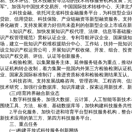
易、技术评估、技术投融资等活动的技术转移服务机构发展，完
军”。加强与中国技术交易所、中国国际技术转移中心、天津北
2.科技金融。依托河北省科技金融服务平台，为科技型企
贷款、信用贷款、科技保险、产业链融资等新型融资服务。支持
券化融资，支持发展潜力好但尚未盈利的创新型企业上市或在新
3.知识产权。加快发展知识产权代理、法律、信息等基础
识产权管理规范》贯标认证企业、专利导航评议企业、国家级知
场，建立一批知识产权维权援助分中心、工作站，扶持一批知识
设立知识产权运营公司，开展知识产权收储、开发、组合、投资
知识产权交易、评估、认证等创新服务。
4.检验检测。以集聚服务主体、延伸服务链条为重点，推
认证机构转企改制，着力集聚一批国内外第三方检验检测认证
业、国家及国际标准制订，推进资质标准和检验检测结果互认。
5.科技咨询。支持发展战略咨询、管理咨询、工程咨询、
技术研究，加强行业数据库、知识库建设，探索运用新技术、
(三)培育跨界融合新业态
1.数字科技服务。加强大数据、云计算、人工智能等新技术
围绕工具、方法、标准、基础数据库等，加快构建科技服务共
2.平台化服务。加快引进和培育平台型科技服务机构，整
新技术应用的第三方、第四方科技服务平台。
三、重点任务
(一)构建开放式科技服务创新网络