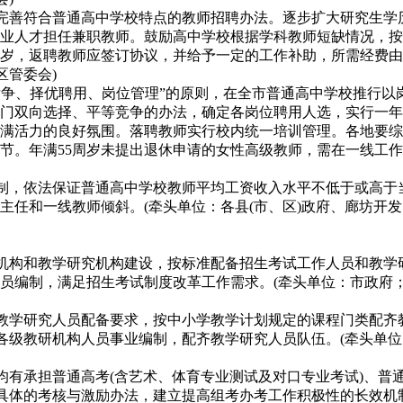
，完善符合普通高中学校特点的教师招聘办法。逐步扩大研究生
业人才担任兼职教师。鼓励高中学校根据学科教师短缺情况，按
周岁，返聘教师应签订协议，并给予一定的工作补助，所需经费由
区管委会)
等竞争、择优聘用、岗位管理”的原则，在全市普通高中学校推行
门双向选择、平等竞争的办法，确定各岗位聘用人选，实行一年
满活力的良好氛围。落聘教师实行校内统一培训管理。各地要综
4节。年满55周岁未提出退休申请的女性高级教师，需在一线工作
机制，依法保证普通高中学校教师平均工资收入水平不低于或高
主任和一线教师倾斜。(牵头单位：各县(市、区)政府、廊坊开
作机构和教学研究机构建设，按标准配备招生考试工作人员和教
员编制，满足招生考试制度改革工作需求。(牵头单位：市政府
和教学研究人员配备要求，按中小学教学计划规定的课程门类配齐
配置各级教研机构人员事业编制，配齐教学研究人员队伍。(牵头单
工均有承担普通高考(含艺术、体育专业测试及对口专业考试)、
制定具体的考核与激励办法，建立提高组考办考工作积极性的长效