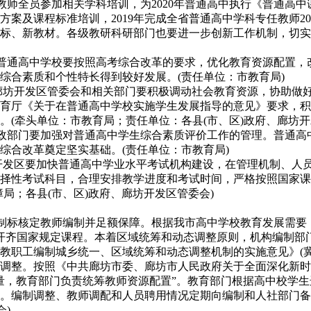
师全员参加相关学科培训，为2020年普通高中执行《普通高中课
程方案及课程标准培训，2019年完成全省普通高中学科专任教师2
标、新教材。各级教研科研部门也要进一步创新工作机制，切实
和普通高中学校要按照高考综合改革的要求，优化教育资源配置
综合素质和个性特长得到较好发展。(责任单位：市教育局)
府、廊坊开发区管委会和相关部门要积极调动社会教育资源，协助
教育厅《关于在普通高中学校实施学生发展指导的意见》要求，
(牵头单位：市教育局；责任单位：各县(市、区)政府、廊坊开
行政部门要加强对普通高中学生综合素质评价工作的管理。普通
综合改革奠定坚实基础。(责任单位：市教育局)
廊坊开发区要加快普通高中学业水平考试机构建设，在管理机制、
择性考试科目，合理安排教学进度和考试时间，严格按照国家课
局；各县(市、区)政府、廊坊开发区管委会)
编制标核定教师编制并足额保障。根据我市高中学校教育发展需
开足开齐国家规定课程。本着区域统筹和动态调整原则，机构编制
职工编制城乡统一、区域统筹和动态调整机制的实施意见》(冀机编
整。按照《中共廊坊市委、廊坊市人民政府关于全面深化新时代教
量，教育部门负责统筹教师资源配置”。教育部门根据高中校学
。编制调整、教师调配和人员聘用情况定期向编制和人社部门备
会)