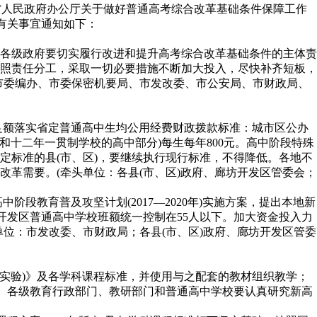
北省人民政府办公厅关于做好普通高考综合改革基础条件保障工作
就有关事宜通知如下：
各级政府要切实履行改进和提升高考综合改革基础条件的主体责
照责任分工，采取一切必要措施不断加大投入，尽快补齐短板，
市委编办、市委保密机要局、市发改委、市公安局、市财政局、
要足额落实省定普通高中生均公用经费财政拨款标准：城市区公办
和十二年一贯制学校的高中部分)每生每年800元。高中阶段特殊
省定标准的县(市、区)，要继续执行现行标准，不得降低。各地不
革需要。(牵头单位：各县(市、区)政府、廊坊开发区管委会；
段教育普及攻坚计划(2017—2020年)实施方案，提出本地新
坊开发区普通高中学校班额统一控制在55人以下。加大资金投入力
位：市发改委、市财政局；各县(市、区)政府、廊坊开发区管委
案(实验)》及各学科课程标准，并使用与之配套的教材组织教学；
教学。各级教育行政部门、教研部门和普通高中学校要认真研究新高