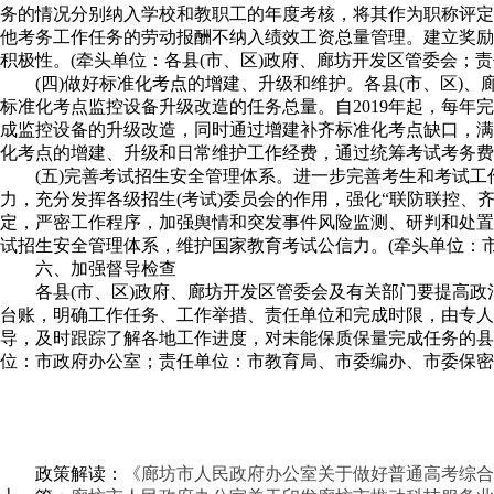
务的情况分别纳入学校和教职工的年度考核，将其作为职称评定
他考务工作任务的劳动报酬不纳入绩效工资总量管理。建立奖励
积极性。(牵头单位：各县(市、区)政府、廊坊开发区管委会；
(四)做好标准化考点的增建、升级和维护。各县(市、区
标准化考点监控设备升级改造的任务总量。自2019年起，每年
成监控设备的升级改造，同时通过增建补齐标准化考点缺口，满
化考点的增建、升级和日常维护工作经费，通过统筹考试考务费
(五)完善考试招生安全管理体系。进一步完善考生和考试
力，充分发挥各级招生(考试)委员会的作用，强化“联防联控
定，严密工作程序，加强舆情和突发事件风险监测、研判和处置
试招生安全管理体系，维护国家教育考试公信力。(牵头单位：
六、加强督导检查
各县(市、区)政府、廊坊开发区管委会及有关部门要提高
台账，明确工作任务、工作举措、责任单位和完成时限，由专人负
导，及时跟踪了解各地工作进度，对未能保质保量完成任务的县
位：市政府办公室；责任单位：市教育局、市委编办、市委保密
政策解读：
《廊坊市人民政府办公室关于做好普通高考综