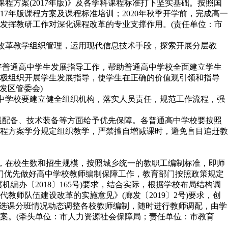
程方案(2017年版)》及各学科课程标准打下坚实基础。按照国
017年版课程方案及课程标准培训；2020年秋季开学前，完成高一
发挥教研工作对深化课程改革的专业支撑作用。(责任单位：市
，改革教学组织管理，运用现代信息技术手段，探索开展分层教
做好普通高中学生发展指导工作，帮助普通高中学校全面建立学生
积极组织开展学生发展指导，使学生在正确的价值观引领和指导
发区管委会)
高中学校要建立健全组织机构，落实人员责任，规范工作流程，强
人员配备、技术装备等方面给予优先保障。各普通高中学校要按照
程方案学分规定组织教学，严禁擅自增减课时，避免盲目追赶教
要，在校生数和招生规模，按照城乡统一的教职工编制标准，即师
部门优先做好高中学校教师编制保障工作，教育部门按照政策规定
办〔2018〕165号)要求，结合实际，根据学校布局结构调
师队伍建设改革的实施意见》(廊发〔2019〕2号)要求，创
生选课分班情况动态调整各校教师编制，随时进行教师调配，由学
案。(牵头单位：市人力资源社会保障局；责任单位：市教育