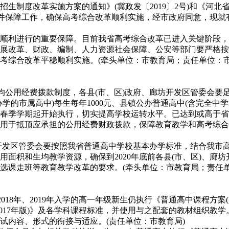
生制度改革实施方案的通知》(冀政发〔2019〕2号)和《河
基础条件保障工作，确保高考综合改革顺利实施，经市政府同意，现
顺利进行的重要保障。目前我省高考综合改革已进入关键阶段，
展改革、财政、编制、人力资源社会保障、公安等部门要严格按
考综合改革平稳顺利实施。(牵头单位：市教育局；责任单位：
生均公用经费拨款制度，各县(市、区)政府、廊坊开发区管委会
的市属高中)每生每年1000元、县镇公办普通高中(含完全中学
19年春季学期起开始执行，切实提高学校运转水平。已达到或高于
用于抵顶应承担的公用经费财政拨款，保障教育教学和高考综合改
开发区管委会要按照我省普通高中学校基本办学标准，结合我市高中阶
面积和生均教学资源，确保到2020年底前各县(市、区)、廊
选课走班等教育教学改革的要求。(牵头单位：市教育局；责任单
018年、2019年入学的高一年级新生仍执行《普通高中课程方
(2017年版)》及各学科课程标准，并使用与之配套的教材组织
试内容、形式的衔接与适应。(责任单位：市教育局)