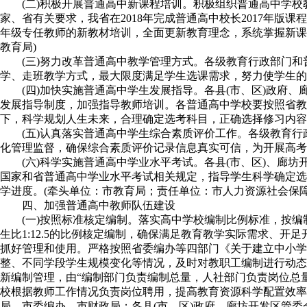
(二)积极开展普通高中新课程培训。积极组织普通高中学校教
家、省有关要求，我省在2018年完成普通高中校长2017年版课
年级专任教师的新教材培训，全面更新教育理念，系统掌握新课
教育局)
(三)努力改革普通高中教学管理方式。各级教育行政部门
学、走班教学方式，最大限度满足学生选课需求，努力使学生的
(四)加快实施普通高中学生发展指导。各县(市、区)政
发展指导制度，加强指导教师培训。各普通高中学校要按照省
下，科学规划人生未来，合理确定选考科目，正确选择修习内容。
(五)认真落实普通高中学生综合素质评价工作。各级教育
化管理监督，确保综合素质评价记录信息真实可信，为开展高考
(六)科学实施普通高中学业水平考试。各县(市、区)、
国家和省普通高中学业水平考试相关规定，指导学生科学确定选
学进度。(牵头单位：市教育局；责任单位：市人力资源社会保障
四、加强普通高中教师队伍建设
(一)按照标准核定编制。落实高中学校编制比例标准，按
生比1:12.5的比例核定编制，确保满足教育教学实际需求、
抓好管理和使用。严格按照省委编办等四部门《关于建立中小学教
整、不同学段学生规模变化等情况，及时对教职工编制进行动态调
新编制管理，由“编制部门负责编制总量，人社部门负责岗位总
校根据教师工作情况负责岗位聘用，提高教育资源科学配置效率
局、市委编办、市财政局；各县(市、区)政府、廊坊开发区管委