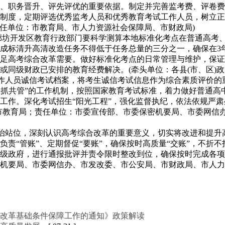
、职务晋升、评先评优的重要依据。制定并完善监考费、评卷费
制度，定期评选优秀监考人员和优秀教育考试工作人员，树立正
责任单位：市教育局、市人力资源社会保障局、市财政局)
)、廊坊开发区教育行政部门要科学测算本地标准化考点在普通高
完成标清升高清改造任务不得低于任务总量的三分之一，确保在3
足高考综合改革需要。做好标准化考点的日常管理与维护，保证
或同级财政已安排的教育经费解决。(牵头单位：各县(市、区)
工作人员诚信考试档案，将考生诚信考试信息作为综合素质评价
、齐抓共管”的工作机制，按照国家教育考试标准，着力做好普通
工作。深化考试招生“阳光工程”，强化监督执纪，依法依规严
市教育局；责任单位：市委宣传部、市委保密机要局、市委网信办
政治站位，深刻认识高考综合改革的重要意义，切实将改进和提
责“管账”、定期督促“要账”，确保按时高质量“交账”，不折
级政府，进行通报批评并责令限时整改到位，确保按时完成各项
机要局、市委网信办、市发改委、市公安局、市财政局、市人力资
合改革基础条件保障工作的通知》政策解读