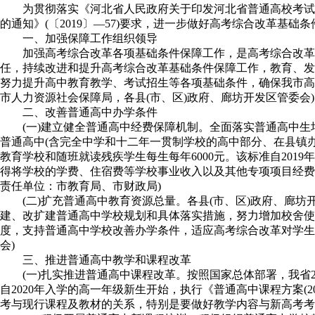
为贯彻落实《河北省人民政府关于印发河北省普通高校考试招
的通知》(〔2019〕—57)要求，进一步做好高考综合改革
一、加强保障工作组织领导
加强高考综合改革各项基础条件保障工作，是高考综合改革
任，持续改进和提升高考综合改革基础条件保障工作，教育、发
努力提升高中教育教学、考试招生等各项基础条件，确保我市高
市人力资源社会保障局，各县(市、区)政府、廊坊开发区管委会)
二、改善普通高中办学条件
(一)建立健全普通高中经费保障机制。全面落实普通高中
普通高中(含完全中学和十二年一贯制学校的高中部分、在县镇办学
教育学校和随班就读残疾学生每生每年6000元。该标准自20
得将学校的学费、住宿费等学校事业收入以及其他专项项目经费
责任单位：市教育局、市财政局)
(二)扩充普通高中教育资源总量。各县(市、区)政府、廊坊
建、改扩建普通高中学校规划和具体落实措施，努力增加校舍使用
度，支持普通高中学校改善办学条件，适应高考综合改革对学生
会)
三、推进普通高中教学和课程改革
(一)扎实推进普通高中课程改革。按照国家总体部署，我省2
自2020年入学的高一年级新生开始，执行《普通高中课程方案
考与现行课程及教材的关系，特别是要做好教学内容与新高考考