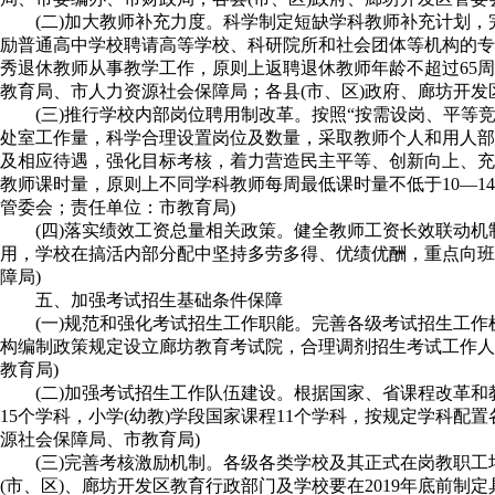
(二)加大教师补充力度。科学制定短缺学科教师补充计划
励普通高中学校聘请高等学校、科研院所和社会团体等机构的专
秀退休教师从事教学工作，原则上返聘退休教师年龄不超过65
教育局、市人力资源社会保障局；各县(市、区)政府、廊坊开发
(三)推行学校内部岗位聘用制改革。按照“按需设岗、平
处室工作量，科学合理设置岗位及数量，采取教师个人和用人部
及相应待遇，强化目标考核，着力营造民主平等、创新向上、充
教师课时量，原则上不同学科教师每周最低课时量不低于10—1
管委会；责任单位：市教育局)
(四)落实绩效工资总量相关政策。健全教师工资长效联动
用，学校在搞活内部分配中坚持多劳多得、优绩优酬，重点向班
障局)
五、加强考试招生基础条件保障
(一)规范和强化考试招生工作职能。完善各级考试招生工
构编制政策规定设立廊坊教育考试院，合理调剂招生考试工作人
教育局)
(二)加强考试招生工作队伍建设。根据国家、省课程改革
15个学科，小学(幼教)学段国家课程11个学科，按规定学科
源社会保障局、市教育局)
(三)完善考核激励机制。各级各类学校及其正式在岗教职
(市、区)、廊坊开发区教育行政部门及学校要在2019年底前