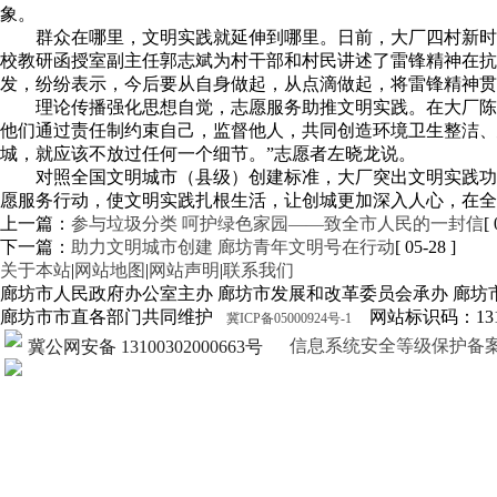
象。
群众在哪里，文明实践就延伸到哪里。日前，大厂四村新时
校教研函授室副主任郭志斌为村干部和村民讲述了雷锋精神在
发，纷纷表示，今后要从自身做起，从点滴做起，将雷锋精神贯
理论传播强化思想自觉，志愿服务助推文明实践。在大厂陈府
他们通过责任制约束自己，监督他人，共同创造环境卫生整洁、
城，就应该不放过任何一个细节。”志愿者左晓龙说。
对照全国文明城市（县级）创建标准，大厂突出文明实践功
愿服务行动，使文明实践扎根生活，让创城更加深入人心，在全
上一篇：
参与垃圾分类 呵护绿色家园——致全市人民的一封信
[
下一篇：
助力文明城市创建 廊坊青年文明号在行动
[ 05-28 ]
关于本站
|
网站地图
|
网站声明
|
联系我们
廊坊市人民政府办公室主办 廊坊市发展和改革委员会承办 廊坊
廊坊市市直各部门共同维护
网站标识码：1310
冀ICP备05000924号-1
信息系统安全等级保护备案证明13
冀公网安备 13100302000663号