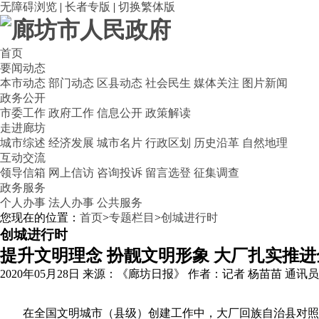
无障碍浏览
|
长者专版
|
切换繁体版
首页
要闻动态
本市动态
部门动态
区县动态
社会民生
媒体关注
图片新闻
政务公开
市委工作
政府工作
信息公开
政策解读
走进廊坊
城市综述
经济发展
城市名片
行政区划
历史沿革
自然地理
互动交流
领导信箱
网上信访
咨询投诉
留言选登
征集调查
政务服务
个人办事
法人办事
公共服务
您现在的位置：
首页
>
专题栏目
>
创城进行时
创城进行时
提升文明理念 扮靓文明形象 大厂扎实推
2020年05月28日
来源：《廊坊日报》
作者：记者 杨苗苗 通讯员
在全国文明城市（县级）创建工作中，大厂回族自治县对照