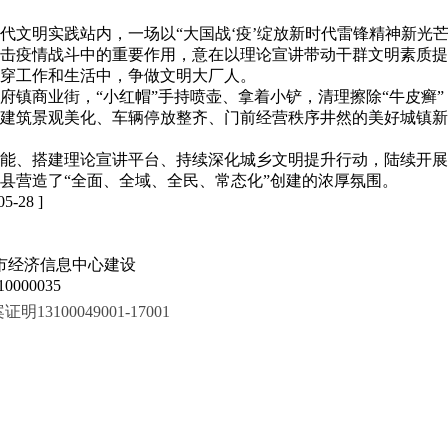
代文明实践站内，一场以“大国战‘疫’绽放新时代雷锋精神新光
抗击疫情战斗中的重要作用，意在以理论宣讲带动干群文明素质
穿工作和生活中，争做文明大厂人。
镇商业街，“小红帽”手持喷壶、拿着小铲，清理擦除“牛皮癣”
建筑景观美化、车辆停放整齐、门前经营秩序井然的美好城镇新
能、搭建理论宣讲平台、持续深化城乡文明提升行动，陆续开展
县营造了“全面、全域、全民、常态化”创建的浓厚氛围。
 05-28 ]
市经济信息中心建设
000035
100049001-17001