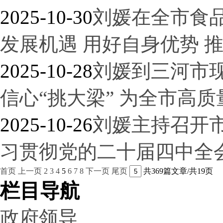
2025-10-30
刘媛在全市食
发展机遇 用好自身优势 
2025-10-28
刘媛到三河市现
信心“挑大梁” 为全市高
2025-10-26
刘媛主持召开
习贯彻党的二十届四中全
首页
上一页
2
3
4
5
6
7
8
下一页
尾页
共369篇文章/共19页
栏目导航
政府领导