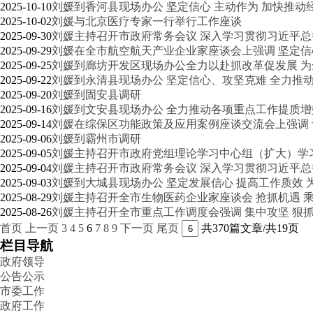
2025-10-10
刘媛到香河县现场办公 坚定信心 主动作为 加快推动
2025-10-02
刘媛与北京医疗专家一行举行工作座谈
2025-09-30
刘媛主持召开市政府常务会议 深入学习贯彻习近平总
2025-09-29
刘媛在全市航空航天产业企业家座谈会上强调 坚定信
2025-09-25
刘媛到廊坊开发区现场办公全力以赴抓改革促发展 
2025-09-22
刘媛到永清县现场办公 坚定信心、攻坚克难 全力推
2025-09-20
刘媛到固安县调研
2025-09-16
刘媛到文安县现场办公 全力推动各项重点工作提质增
2025-09-14
刘媛在综保区功能政策及应用案例座谈交流会上强调 
2025-09-06
刘媛到霸州市调研
2025-09-05
刘媛主持召开市政府党组理论学习中心组（扩大）学
2025-09-04
刘媛主持召开市政府常务会议 深入学习贯彻习近平总
2025-09-03
刘媛到大城县现场办公 坚定发展信心 提高工作质效
2025-08-29
刘媛主持召开全市生物医药企业家座谈会 抢抓机遇 乘
2025-08-26
刘媛主持召开全市重点工作调度会强调 集中攻坚 狠
首页
上一页
3
4
5
6
7
8
9
下一页
尾页
共370篇文章/共19页
栏目导航
政府领导
公告公示
市委工作
政府工作