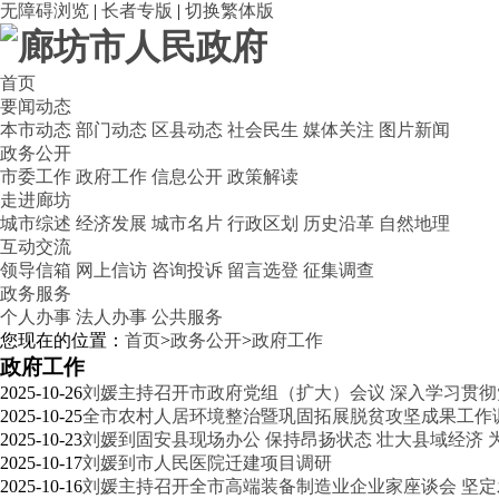
无障碍浏览
|
长者专版
|
切换繁体版
首页
要闻动态
本市动态
部门动态
区县动态
社会民生
媒体关注
图片新闻
政务公开
市委工作
政府工作
信息公开
政策解读
走进廊坊
城市综述
经济发展
城市名片
行政区划
历史沿革
自然地理
互动交流
领导信箱
网上信访
咨询投诉
留言选登
征集调查
政务服务
个人办事
法人办事
公共服务
您现在的位置：
首页
>
政务公开
>
政府工作
政府工作
2025-10-26
刘媛主持召开市政府党组（扩大）会议 深入学习贯彻
2025-10-25
全市农村人居环境整治暨巩固拓展脱贫攻坚成果工作
2025-10-23
刘媛到固安县现场办公 保持昂扬状态 壮大县域经济
2025-10-17
刘媛到市人民医院迁建项目调研
2025-10-16
刘媛主持召开全市高端装备制造业企业家座谈会 坚定