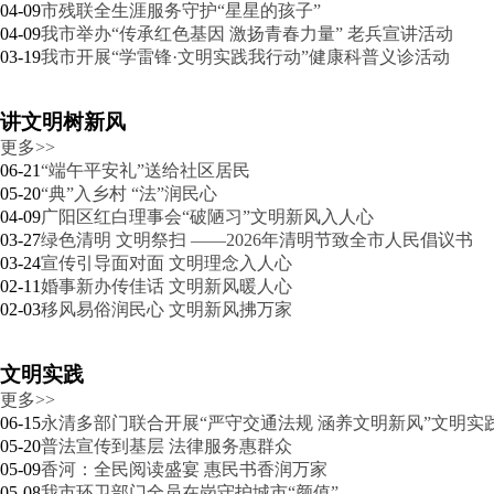
04-09
市残联全生涯服务守护“星星的孩子”
04-09
我市举办“传承红色基因 激扬青春力量” 老兵宣讲活动
03-19
我市开展“学雷锋·文明实践我行动”健康科普义诊活动
讲文明树新风
更多>>
06-21
“端午平安礼”送给社区居民
05-20
“典”入乡村 “法”润民心
04-09
广阳区红白理事会“破陋习”文明新风入人心
03-27
绿色清明 文明祭扫 ——2026年清明节致全市人民倡议书
03-24
宣传引导面对面 文明理念入人心
02-11
婚事新办传佳话 文明新风暖人心
02-03
移风易俗润民心 文明新风拂万家
文明实践
更多>>
06-15
永清多部门联合开展“严守交通法规 涵养文明新风”文明实
05-20
普法宣传到基层 法律服务惠群众
05-09
香河：全民阅读盛宴 惠民书香润万家
05-08
我市环卫部门全员在岗守护城市“颜值”