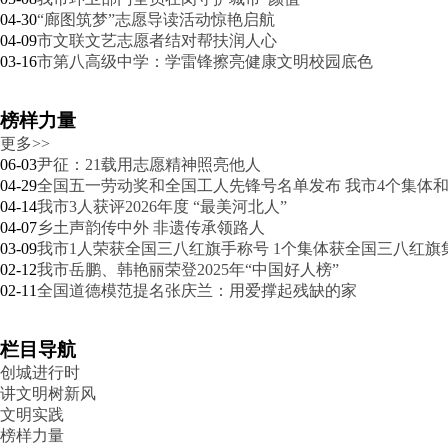
04-30
“廊图筑梦”志愿导读活动惊艳启航
04-09
市文联文艺志愿者结对帮扶润人心
03-16
市第八高级中学：学雷锋擦亮健康文明校园底色
榜样力量
更多>>
06-03
尹征：21载用志愿精神照亮他人
04-29
全国五一劳动奖和全国工人先锋号名单发布 我市4个集体和
04-14
我市3人获评2026年度 “最美河北人”
04-07
乡土声韵传中外 非遗传承领路人
03-09
我市1人荣获全国三八红旗手称号 1个集体获全国三八红旗
02-12
我市岳鹏、韩艳丽荣登2025年“中国好人榜”
02-11
全国道德模范提名张庆兰：用爱撑起残缺的家
栏目导航
创城进行时
讲文明树新风
文明实践
榜样力量