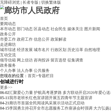
无障碍浏览
|
长者专版
|
切换繁体版
首页
要闻动态
本市动态
部门动态
区县动态
社会民生
媒体关注
图片新闻
政务公开
市委工作
政府工作
信息公开
政策解读
走进廊坊
城市综述
经济发展
城市名片
行政区划
历史沿革
自然地理
互动交流
领导信箱
网上信访
咨询投诉
留言选登
征集调查
政务服务
个人办事
法人办事
公共服务
您现在的位置：
首页
>
专题栏目
创城进行时
更多>>
06-02
汇聚爱心力量 护航高考逐梦路 多方联动开启2026年爱心
05-11
我市老班长红色宣讲团开展五四青年节主题宣讲
04-21
廊坊市首届全民阅读风采展示活动正式启动
04-15
李国勇主持召开全市志愿服务工作座谈会时强调 大力弘扬志