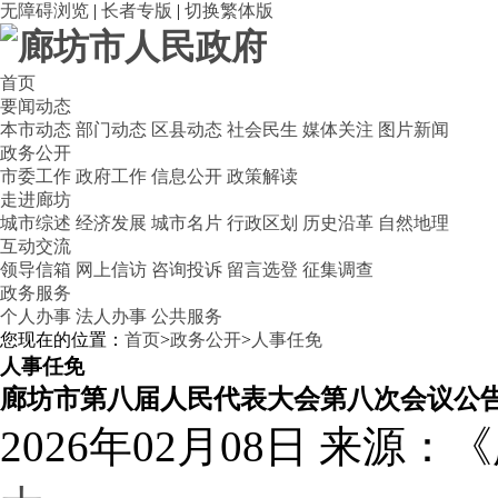
无障碍浏览
|
长者专版
|
切换繁体版
首页
要闻动态
本市动态
部门动态
区县动态
社会民生
媒体关注
图片新闻
政务公开
市委工作
政府工作
信息公开
政策解读
走进廊坊
城市综述
经济发展
城市名片
行政区划
历史沿革
自然地理
互动交流
领导信箱
网上信访
咨询投诉
留言选登
征集调查
政务服务
个人办事
法人办事
公共服务
您现在的位置：
首页
>
政务公开
>
人事任免
人事任免
廊坊市第八届人民代表大会第八次会议公
2026年02月08日
来源：《