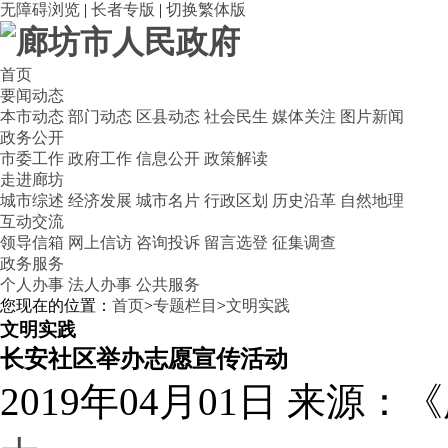
无障碍浏览
|
长者专版
|
切换繁体版
首页
要闻动态
本市动态
部门动态
区县动态
社会民生
媒体关注
图片新闻
政务公开
市委工作
政府工作
信息公开
政策解读
走进廊坊
城市综述
经济发展
城市名片
行政区划
历史沿革
自然地理
互动交流
领导信箱
网上信访
咨询投诉
留言选登
征集调查
政务服务
个人办事
法人办事
公共服务
您现在的位置：
首页
>
专题栏目
>
文明实践
文明实践
长安社区举办志愿宣传活动
2019年04月01日
来源：《