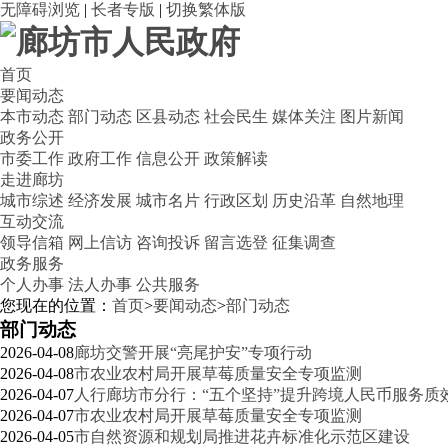
无障碍浏览
|
长者专版
|
切换繁体版
首页
要闻动态
本市动态
部门动态
区县动态
社会民生
媒体关注
图片新闻
政务公开
市委工作
政府工作
信息公开
政策解读
走进廊坊
城市综述
经济发展
城市名片
行政区划
历史沿革
自然地理
互动交流
领导信箱
网上信访
咨询投诉
留言选登
征集调查
政务服务
个人办事
法人办事
公共服务
您现在的位置：
首页
>
要闻动态
>
部门动态
部门动态
2026-04-08
廊坊交警开展“亮尾护安”专项行动
2026-04-08
市农业农村局开展草莓质量安全专项监测
2026-04-07
人行廊坊市分行：“五个坚持”提升跨境人民币服务质
2026-04-07
市农业农村局开展草莓质量安全专项监测
2026-04-05
市自然资源和规划局推进花卉标准化示范区建设