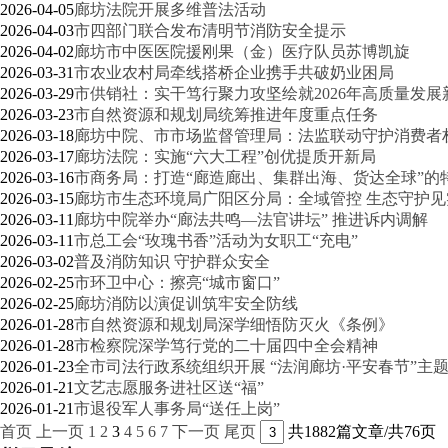
2026-04-05
廊坊法院开展多维普法活动
2026-04-03
市四部门联合发布清明节消防安全提示
2026-04-02
廊坊市中医医院援刚果（金）医疗队员苏博凯旋
2026-03-31
市农业农村局牵线搭桥企业携手共破奶业困局
2026-03-29
市供销社：实干笃行聚力攻坚绘就2026年高质量发展
2026-03-23
市自然资源和规划局统筹推进年度重点任务
2026-03-18
廊坊中院、市市场监督管理局：法监联动守护消费者
2026-03-17
廊坊法院：实施“六大工程”创优提质开新局
2026-03-16
市商务局：打造“廊造廊出、集群出海、货达全球”的
2026-03-15
廊坊市生态环境局广阳区分局：全域管控 生态守护见
2026-03-11
廊坊中院举办“廊法共鸣—法官讲坛” 推进诉内调解
2026-03-11
市总工会“玫瑰书香”活动为女职工“充电”
2026-03-02
普及消防知识 守护群众安全
2026-02-25
市环卫中心：擦亮“城市窗口”
2026-02-25
廊坊消防以演促训筑牢安全防线
2026-01-28
市自然资源和规划局深学细悟防灭火《条例》
2026-01-28
市检察院深学笃行党的二十届四中全会精神
2026-01-23
全市司法行政系统组织开展 “法润廊坊·平安春节”主
2026-01-21
文艺志愿服务进社区送“福”
2026-01-21
市退役军人事务局“送任上岗”
首页
上一页
1
2
3
4
5
6
7
下一页
尾页
共1882篇文章/共76页