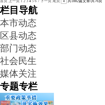
首页
上一页
1
2
3
4
5
6
7
下一页
尾页
共1882篇文章/共76页
栏目导航
本市动态
区县动态
部门动态
社会民生
媒体关注
专题专栏