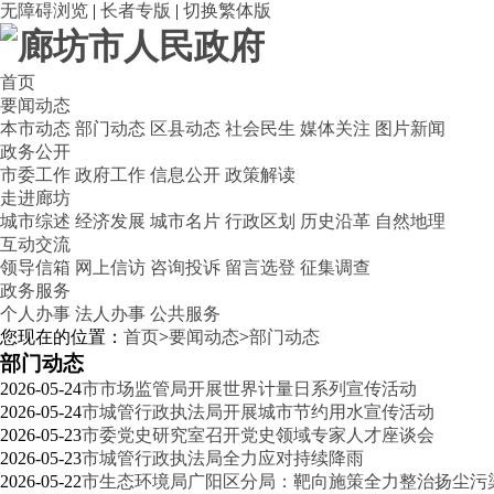
无障碍浏览
|
长者专版
|
切换繁体版
首页
要闻动态
本市动态
部门动态
区县动态
社会民生
媒体关注
图片新闻
政务公开
市委工作
政府工作
信息公开
政策解读
走进廊坊
城市综述
经济发展
城市名片
行政区划
历史沿革
自然地理
互动交流
领导信箱
网上信访
咨询投诉
留言选登
征集调查
政务服务
个人办事
法人办事
公共服务
您现在的位置：
首页
>
要闻动态
>
部门动态
部门动态
2026-05-24
市市场监管局开展世界计量日系列宣传活动
2026-05-24
市城管行政执法局开展城市节约用水宣传活动
2026-05-23
市委党史研究室召开党史领域专家人才座谈会
2026-05-23
市城管行政执法局全力应对持续降雨
2026-05-22
市生态环境局广阳区分局：靶向施策全力整治扬尘污