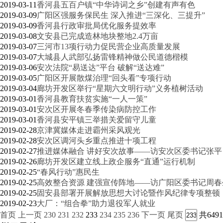
2019-03-11
香河县五百户镇“中华诗词之乡”创建有声有色
2019-03-09
广阳区强服务保民生 深入推进“三深化、三提升”
2019-03-09
香河县行政审批局优化服务提效率
2019-03-08
文安县已完成造林地块整地2.4万亩
2019-03-07
三河市13项行动力促民营企业高质量发展
2019-03-07
大城县人武部弘扬雷锋精神做公民道德楷模
2019-03-06
安次法院“易送达”平台 破解“送达难”
2019-03-05
广阳区开展散煤治理“回头看”专项行动
2019-03-04
廊坊开发区举行“星期六文明行动”义务植树活动
2019-03-01
香河县教育扶贫实施“一人一策”
2019-03-01
安次区开展冬春季传染病防控工作
2019-03-01
香河县安平镇三举措关爱留守儿童
2019-02-28
京津冀媒体走进霸州采风观光
2019-02-28
安次区调河头乡重点推进十项工程
2019-02-27
推进媒体融合 讲好安次故事——访安次区委书记张平
2019-02-26
廊坊开发区建立线上政企服务“直通”运行机制
2019-02-25
“春风行动”惠民生
2019-02-25
高效整合资源 建强宣传阵地——访广阳区委书记周春
2019-02-25
固安县部署开展解放思想大讨论暨作风纪律专项整顿
2019-02-23
大厂：“组合拳”助力退役军人就业
首页
上一页
230
231
232
233
234
235
236
下一页
尾页
共649