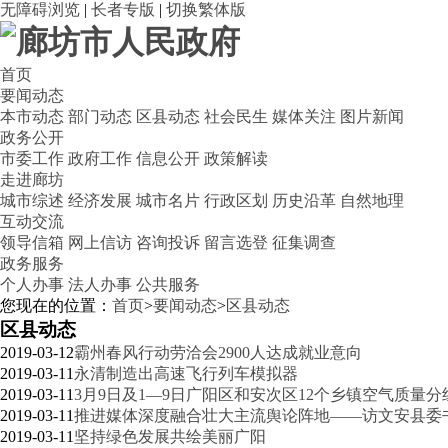
无障碍浏览
|
长者专版
|
切换繁体版
首页
要闻动态
本市动态
部门动态
区县动态
社会民生
媒体关注
图片新闻
政务公开
市委工作
政府工作
信息公开
政策解读
走进廊坊
城市综述
经济发展
城市名片
行政区划
历史沿革
自然地理
互动交流
领导信箱
网上信访
咨询投诉
留言选登
征集调查
政务服务
个人办事
法人办事
公共服务
您现在的位置：
首页
>
要闻动态
>
区县动态
区县动态
2019-03-12
霸州春风行动劳洽会2900人达成就业意向
2019-03-11
永清制造出高速飞行列车模拟器
2019-03-11
3月9日及1—9日广阳区和安次区12个乡镇空气质量
2019-03-11
推进媒体深度融合壮大主流舆论阵地——访文安县委
2019-03-11
坚持绿色发展共绘美丽广阳