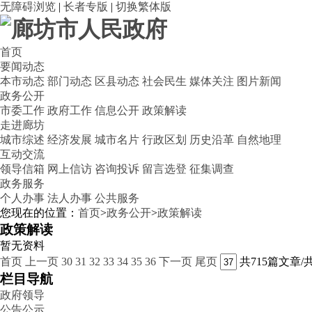
无障碍浏览
|
长者专版
|
切换繁体版
首页
要闻动态
本市动态
部门动态
区县动态
社会民生
媒体关注
图片新闻
政务公开
市委工作
政府工作
信息公开
政策解读
走进廊坊
城市综述
经济发展
城市名片
行政区划
历史沿革
自然地理
互动交流
领导信箱
网上信访
咨询投诉
留言选登
征集调查
政务服务
个人办事
法人办事
公共服务
您现在的位置：
首页
>
政务公开
>
政策解读
政策解读
暂无资料
首页
上一页
30
31
32
33
34
35
36
下一页
尾页
共715篇文章/
栏目导航
政府领导
公告公示