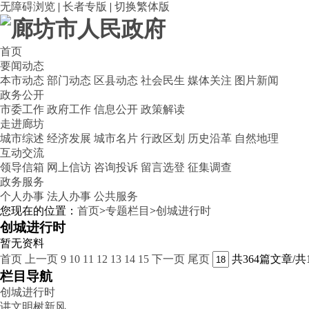
无障碍浏览
|
长者专版
|
切换繁体版
首页
要闻动态
本市动态
部门动态
区县动态
社会民生
媒体关注
图片新闻
政务公开
市委工作
政府工作
信息公开
政策解读
走进廊坊
城市综述
经济发展
城市名片
行政区划
历史沿革
自然地理
互动交流
领导信箱
网上信访
咨询投诉
留言选登
征集调查
政务服务
个人办事
法人办事
公共服务
您现在的位置：
首页
>
专题栏目
>
创城进行时
创城进行时
暂无资料
首页
上一页
9
10
11
12
13
14
15
下一页
尾页
共364篇文章/共
栏目导航
创城进行时
讲文明树新风